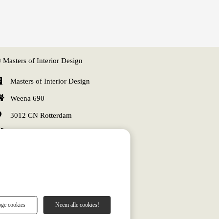
 Masters of Interior Design
Masters of Interior Design
Weena 690
3012 CN
Rotterdam
+31 (0)10 340 0510
info@mastersofinteriordesign.com
KvK nummer: 70466998
BTW nummer: NL858329657B01
oge cookies
Neem alle cookies!