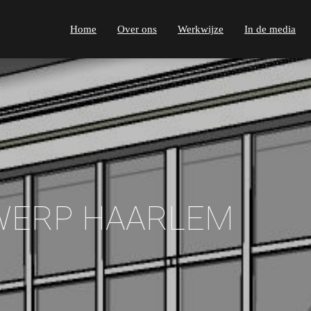
Home
Over ons
Werkwijze
In de media
WERP HAARLEM