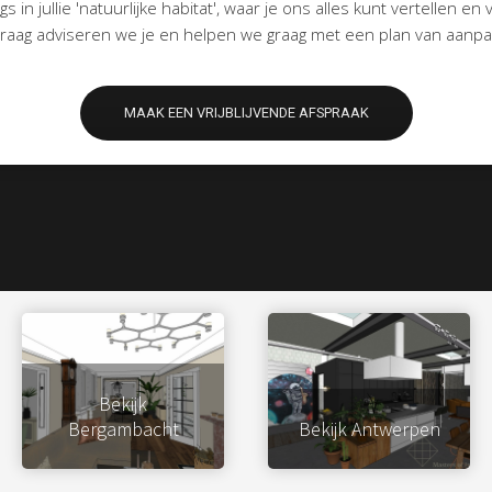
s in jullie 'natuurlijke habitat', waar je ons alles kunt vertellen en 
raag adviseren we je en helpen we graag met een plan van aanpa
MAAK EEN VRIJBLIJVENDE AFSPRAAK
Bekijk
Bergambacht
Bekijk Antwerpen