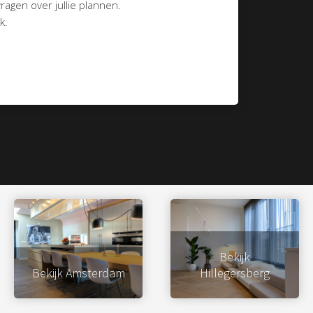
vragen over jullie plannen.
k.
Bekijk
Bekijk Amsterdam
Hillegersberg