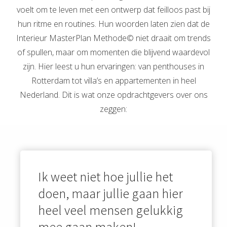
voelt om te leven met een ontwerp dat feilloos past bij
der deze
hun ritme en routines. Hun woorden laten zien dat de
s kan de
e niet
Interieur MasterPlan Methode© niet draait om trends
oneren.
of spullen, maar om momenten die blijvend waardevol
zijn. Hier leest u hun ervaringen: van penthouses in
ieken
Rotterdam tot villa’s en appartementen in heel
ische
Nederland. Dit is wat onze opdrachtgevers over ons
s worden
zeggen:
kt om
em
tie te
elen over
drag van
zoeker op
Ik weet niet hoe jullie het
site.
doen, maar jullie gaan hier
ing
heel veel mensen gelukkig
ingcookies
mee gaan maken!