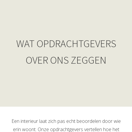
ngen
WAT OPDRACHTGEVERS
meer over
ënten van
es.
OVER ONS ZEGGEN
oneel
onele
s zijn
kelijk om
bsite te
ken. Ze
Een interieur laat zich pas echt beoordelen door wie
 gebruikt
erin woont. Onze opdrachtgevers vertellen hoe het
asisfuncties