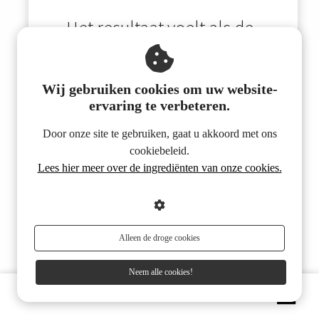
...Het resultaat voelt als de
ultieme co-creatie... Hoe
herkenbaar en logisch.
Wij gebruiken cookies om uw website-
Sven en Marc hebben eind vorig jaar
ervaring te verbeteren.
een prachtig ontwerp voor ons
Door onze site te gebruiken, gaat u akkoord met ons
interieur gepresenteerd! En dat was
cookiebeleid.
een enorm mooi en inspirerend
Lees hier meer over de ingrediënten van onze cookies.
proces. 'MasterPlan' is echt het juiste
woord.
Hoewel de mannen het verrassende
Alleen de droge cookies
ontwerp hebben bedacht, hebben wij
het gevoel dat we vooral hebben
Neem alle cookies!
samengewerkt; het resultaat voelt als
een ultieme co-creatie.