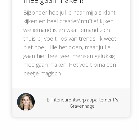
 gebruikt
oekers te
Bijzonder hoe jullie naar mij als klant
 op de
kijken en heel creatief/intuïtief kijken
e. Hierdoor
wie iemand is en waar iemand zich
 website-
thuis bij voelt, los van trends. Ik weet
ren
niet hoe jullie het doen, maar jullie
nte
enties
gaan hier heel veel mensen gelukkig
gebaseerd
mee gaan maken! Het voelt bijna een
 gedrag van
beetje magisch.
ezoeker.
uren
E, Interieurontwerp appartement 's
Gravenhage