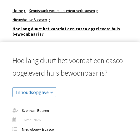
Home
Kennisbank wonen interieur verbouwen
Nieuwbouw & casco
Hoe lang duurt het voordat een casco opgeleverd huis
bewoonbaar is?
ngen
meer over
ënten van
es.
Hoe lang duurt het voordat een casco
opgeleverd huis bewoonbaar is?
oneel
Inhoudsopgave
onele
s zijn
kelijk om
Sven van Buuren
bsite te
16 mei 2026
ken. Ze
Nieuwbouw & casco
 gebruikt
asisfuncties