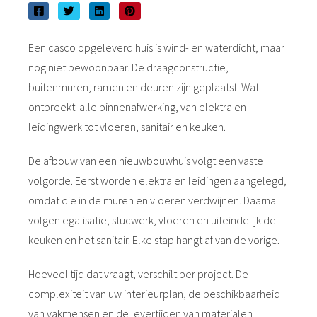
der deze
s kan de
Een casco opgeleverd huis is wind- en waterdicht, maar
e niet
oneren.
nog niet bewoonbaar. De draagconstructie,
buitenmuren, ramen en deuren zijn geplaatst. Wat
ieken
ontbreekt: alle binnenafwerking, van elektra en
ische
leidingwerk tot vloeren, sanitair en keuken.
s worden
kt om
De afbouw van een nieuwbouwhuis volgt een vaste
em
volgorde. Eerst worden elektra en leidingen aangelegd,
tie te
omdat die in de muren en vloeren verdwijnen. Daarna
elen over
drag van
volgen egalisatie, stucwerk, vloeren en uiteindelijk de
zoeker op
keuken en het sanitair. Elke stap hangt af van de vorige.
site.
Hoeveel tijd dat vraagt, verschilt per project. De
ing
complexiteit van uw interieurplan, de beschikbaarheid
ingcookies
van vakmensen en de levertijden van materialen