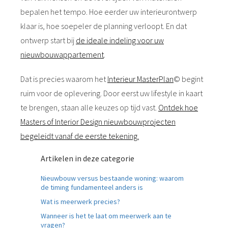
 gebruikt
bepalen het tempo. Hoe eerder uw interieurontwerp
oekers te
klaar is, hoe soepeler de planning verloopt. En dat
 op de
e. Hierdoor
ontwerp start bij
de ideale indeling voor uw
 website-
nieuwbouwappartement
.
ren
nte
Dat is precies waarom het
Interieur MasterPlan
© begint
enties
ruim voor de oplevering. Door eerst uw lifestyle in kaart
gebaseerd
te brengen, staan alle keuzes op tijd vast.
Ontdek hoe
 gedrag van
Masters of Interior Design nieuwbouwprojecten
ezoeker.
begeleidt vanaf de eerste tekening.
Artikelen in deze categorie
uren
Nieuwbouw versus bestaande woning: waarom
de timing fundamenteel anders is
Wat is meerwerk precies?
Wanneer is het te laat om meerwerk aan te
vragen?