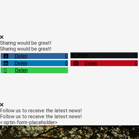
ngen
Sharing would be great!
meer over
Sharing would be great!
ënten van
es.
Delen
0
Delen
0
Delen
0
Delen
0
Delen
oneel
onele
s zijn
kelijk om
Follow us to receive the latest news!
bsite te
Follow us to receive the latest news!
<:optin-form-placeholder>
ken. Ze
 gebruikt
asisfuncties