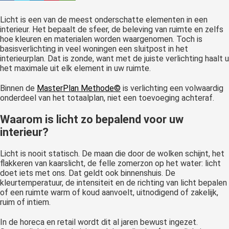
 gebruikt
oekers te
Licht is een van de meest onderschatte elementen in een
 op de
interieur. Het bepaalt de sfeer, de beleving van ruimte en zelfs
hoe kleuren en materialen worden waargenomen. Toch is
e. Hierdoor
basisverlichting in veel woningen een sluitpost in het
 website-
interieurplan. Dat is zonde, want met de juiste verlichting haalt u
ren
het maximale uit elk element in uw ruimte.
nte
Binnen de
MasterPlan Methode©
is verlichting een volwaardig
enties
onderdeel van het totaalplan, niet een toevoeging achteraf.
gebaseerd
 gedrag van
Waarom is licht zo bepalend voor uw
ezoeker.
interieur?
Licht is nooit statisch. De maan die door de wolken schijnt, het
uren
flakkeren van kaarslicht, de felle zomerzon op het water: licht
doet iets met ons. Dat geldt ook binnenshuis. De
kleurtemperatuur, de intensiteit en de richting van licht bepalen
of een ruimte warm of koud aanvoelt, uitnodigend of zakelijk,
ruim of intiem.
In de horeca en retail wordt dit al jaren bewust ingezet.