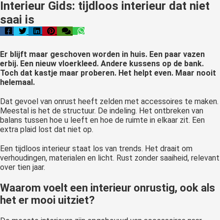
 gebruikt
Interieur Gids: tijdloos interieur dat niet
oekers te
saai is
 op de
e. Hierdoor
 website-
Er blijft maar geschoven worden in huis. Een paar vazen
ren
erbij. Een nieuw vloerkleed. Andere kussens op de bank.
Toch dat kastje maar proberen. Het helpt even. Maar nooit
nte
helemaal.
enties
gebaseerd
Dat gevoel van onrust heeft zelden met accessoires te maken.
 gedrag van
Meestal is het de structuur. De indeling. Het ontbreken van
balans tussen hoe u leeft en hoe de ruimte in elkaar zit. Een
ezoeker.
extra plaid lost dat niet op.
Een tijdloos interieur staat los van trends. Het draait om
uren
verhoudingen, materialen en licht. Rust zonder saaiheid, relevant
over tien jaar.
Waarom voelt een interieur onrustig, ook als
het er mooi uitziet?