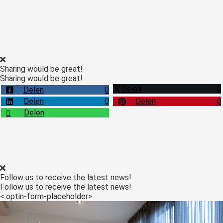
ngen
Sharing would be great!
meer over
Sharing would be great!
ënten van
es.
Delen
0
Delen
0
Delen
0
Delen
0
Delen
oneel
onele
s zijn
kelijk om
Follow us to receive the latest news!
bsite te
Follow us to receive the latest news!
<:optin-form-placeholder>
ken. Ze
 gebruikt
asisfuncties