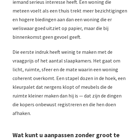
iemand serieus interesse heeft. Een woning die
 gebruikt
oekers te
meteen voelt als een thuis trekt meer bezichtigingen
 op de
en hogere biedingen aan dan een woning die er
e. Hierdoor
weliswaar goed uitziet op papier, maar die bij
 website-
binnenkomst geen gevoel geeft.
ren
nte
Die eerste indruk heeft weinig te maken met de
enties
vraagprijs of het aantal slaapkamers. Het gaat om
gebaseerd
licht, ruimte, sfeer en de mate waarin een woning
 gedrag van
ezoeker.
coherent overkomt. Een stapel dozen in de hoek, een
kleurpalet dat nergens klopt of meubels die de
ruimte kleiner maken dan hij is — dat zijn de dingen
uren
die kopers onbewust registreren en die hen doen
afhaken.
Wat kunt u aanpassen zonder groot te