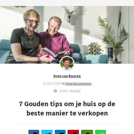
ngen
meer over
ënten van
es.
Sven van Buuren
oneel
30 april 2020
in
Interieurontwerp
onele
2 min. leestijd
s zijn
7 Gouden tips om je huis op de
kelijk om
beste manier te verkopen
bsite te
ken. Ze
 gebruikt
asisfuncties