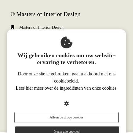
© Masters of Interior Design
Masters of Interior Design
Weena 690
3012 CN
Rotterdam
Wij gebruiken cookies om uw website-
+31 (0)10 340 0510
ervaring te verbeteren.
info@mastersofinteriordesign.com
Door onze site te gebruiken, gaat u akkoord met ons
KvK nummer: 70466998
cookiebeleid.
Lees hier meer over de ingrediënten van onze cookies.
BTW nummer: NL858329657B01
Alleen de droge cookies
Neem alle cookies!