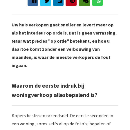
der deze
s kan de
e niet
Uw huis verkopen gaat sneller en levert meer op
oneren.
als het interieur op orde is. Dat is geen verrassing.
ieken
Maar wat precies "op orde" betekent, en hoe u
ische
daartoe komt zonder een verbouwing van
s worden
maanden, is waar de meeste verkopers de fout
kt om
ingaan.
em
tie te
elen over
Waarom de eerste indruk bij
drag van
woningverkoop allesbepalend is?
zoeker op
site.
Kopers beslissen razendsnel. De eerste seconden in
ing
een woning, soms zelfs al op de foto's, bepalen of
ingcookies