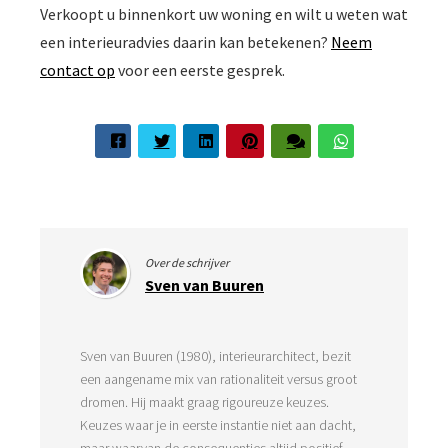
Verkoopt u binnenkort uw woning en wilt u weten wat
een interieuradvies daarin kan betekenen?
Neem
contact op
voor een eerste gesprek.
Over de schrijver
Sven van Buuren
Sven van Buuren (1980), interieurarchitect, bezit
een aangename mix van rationaliteit versus groot
dromen. Hij maakt graag rigoureuze keuzes.
Keuzes waar je in eerste instantie niet aan dacht,
maar waarvan de consequenties altijd positief