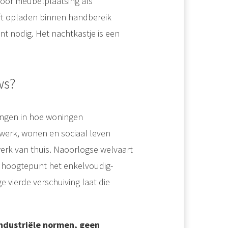
oor meubelplaatsing als
eeft opladen binnen handbereik
t nodig. Het nachtkastje is een
ws?
ingen in hoe woningen
 werk, wonen en sociaal leven
werk van thuis. Naoorlogse welvaart
s hoogtepunt het enkelvoudig-
 vierde verschuiving laat die
industriële normen, geen