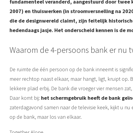
fundamenteel veranderd, aangestuurd door twee k
2007) en thuiswerken (in stroomversnelling na 2020
die de designwereld claimt, zijn feitelijk historisc
hedendaags jasje. Het onderscheid kennen is de m
Waarom de 4-persoons bank er nu t
De ruimte die één persoon op de bank inneemt is signifi
meer rechtop naast elkaar, maar hangt, ligt, kruipt op.
lekkere plaid erbij. De bank die vroeger vier mensen zat
Daar komt bij:
het schermgebruik heeft de bank geïn
zaterdagavond samen naar de televisie keek, kijkt u nu
op de bank, maar los van elkaar.
Together Alone.