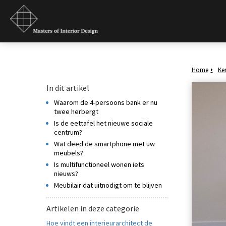
tistische cookies
den gebruikt om
niem informatie te
zamelen over het
rag van een
oeker op de website.
Home
Ke
keting
In dit artikel
ketingcookies
Waarom de 4-persoons bank er nu
den gebruikt om
twee herbergt
Is de eettafel het nieuwe sociale
oekers te volgen op
centrum?
website. Hierdoor
Wat deed de smartphone met uw
nen website-
meubels?
enaren relevante
Is multifunctioneel wonen iets
ertenties tonen
nieuws?
aseerd op het
Meubilair dat uitnodigt om te blijven
rag van deze
Artikelen in deze categorie
oeker.
Hoe vindt een interieurarchitect de