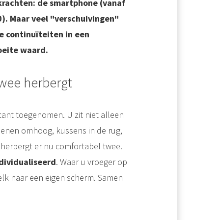
rachten: de smartphone (vanaf
). Maar veel "verschuivingen"
he continuïteiten in een
oeite waard.
wee herbergt
cant toegenomen. U zit niet alleen
 Benen omhoog, kussens in de rug,
, herbergt er nu comfortabel twee.
dividualiseerd
. Waar u vroeger op
 elk naar een eigen scherm. Samen