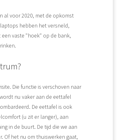
n al voor 2020, met de opkomst
e laptops hebben het versneld,
t een vaste "hoek" op de bank,
rinken.
ntrum?
ite. Die functie is verschoven naar
 wordt nu vaker aan de eettafel
bombardeerd. De eettafel is ook
comfort (u zit er langer), aan
ng in de buurt. De tijd die we aan
r. Of het nu om thuiswerken gaat,