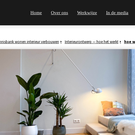
Home
Over ons
Werkwijze
In de media
nnisbank wonen interieur verbouwen
Interieurontwerp — hoe het werkt
hoe w