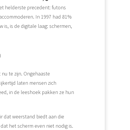
et helderste precedent: futons
k accommoderen. In 1997 had 81%
w is, is de digitale laag: schermen,
n
t nu te zijn. Ongehaaste
ijkertijd laten mensen zich
feed, in de leeshoek pakken ze hun
air dat weerstand biedt aan die
 dat het scherm even niet nodig is.