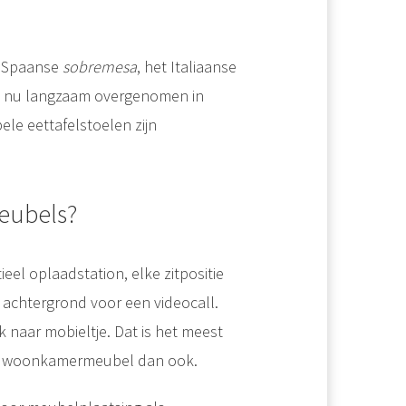
e Spaanse
sobremesa
, het Italiaanse
en nu langzaam overgenomen in
e eettafelstoelen zijn
eubels?
el oplaadstation, elke zitpositie
e achtergrond voor een videocall.
k naar mobieltje. Dat is het meest
elk woonkamermeubel dan ook.