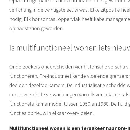
Oplaadmogelijkheid is net zo fundamenteel geworden v
verlichting in de twintigste eeuw was. Elke zitpositie h
nodig. Elk horizontaal oppervlak heeft kabelmanagemen
oplaadstation geworden.
Is multifunctioneel wonen iets nieu
Onderzoekers onderscheiden vier historische verschuiv
functioneren. Pre-industrieel kende vloeiende grenzen:
deelden dezelfde kamers. De industrialisatie scheidde 
intensiveerde de verwachtingen van elk vertrek, met al
functionele kamermodel tussen 1950 en 1980. De huidige
functies opnieuw in elkaar overvloeien.
Multifunctioneel wonen is een terugkeer naar pre-