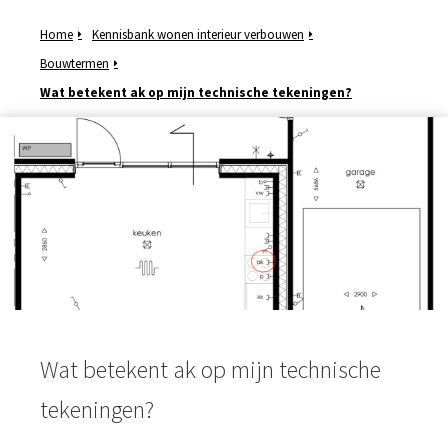
Home
Kennisbank wonen interieur verbouwen
Bouwtermen
Wat betekent ak op mijn technische tekeningen?
ngen
meer over
ënten van
es.
oneel
onele
s zijn
kelijk om
Wat betekent ak op mijn technische
bsite te
ken. Ze
tekeningen?
 gebruikt
asisfuncties