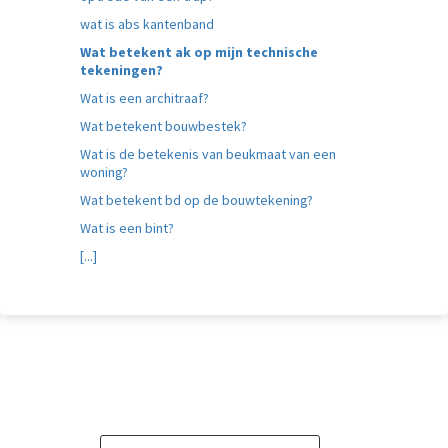
 gebruikt
wat is abs kantenband
oekers te
Wat betekent ak op mijn technische
 op de
tekeningen?
e. Hierdoor
Wat is een architraaf?
 website-
Wat betekent bouwbestek?
ren
nte
Wat is de betekenis van beukmaat van een
woning?
enties
gebaseerd
Wat betekent bd op de bouwtekening?
 gedrag van
Wat is een bint?
ezoeker.
[...]
uren