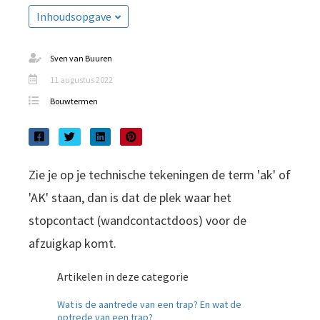
Inhoudsopgave
der deze
s kan de
e niet
Sven van Buuren
oneren.
11 augustus 2022
ieken
Bouwtermen
ische
s worden
kt om
em
Zie je op je technische tekeningen de term 'ak' of
tie te
'AK' staan, dan is dat de plek waar het
elen over
stopcontact (wandcontactdoos) voor de
drag van
zoeker op
afzuigkap komt.
site.
Artikelen in deze categorie
ing
Wat is de aantrede van een trap? En wat de
ingcookies
optrede van een trap?