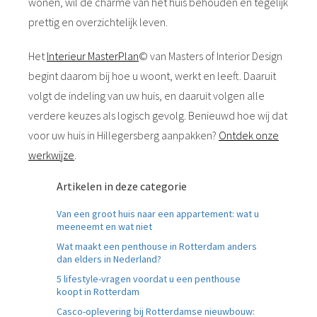
wonen, wil de charme van het huis behouden en tegelijk
 gebruikt
oekers te
prettig en overzichtelijk leven.
 op de
e. Hierdoor
Het
Interieur MasterPlan
© van Masters of Interior Design
 website-
begint daarom bij hoe u woont, werkt en leeft. Daaruit
ren
volgt de indeling van uw huis, en daaruit volgen alle
nte
verdere keuzes als logisch gevolg. Benieuwd hoe wij dat
enties
voor uw huis in Hillegersberg aanpakken?
Ontdek onze
gebaseerd
werkwijze
.
 gedrag van
ezoeker.
Artikelen in deze categorie
Van een groot huis naar een appartement: wat u
uren
meeneemt en wat niet
Wat maakt een penthouse in Rotterdam anders
dan elders in Nederland?
5 lifestyle-vragen voordat u een penthouse
koopt in Rotterdam
Casco-oplevering bij Rotterdamse nieuwbouw: