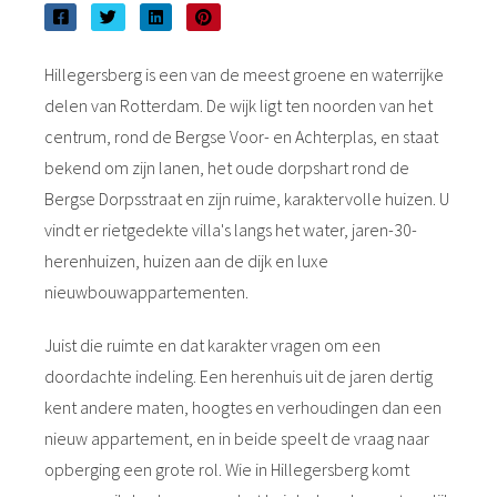
der deze
s kan de
Hillegersberg is een van de meest groene en waterrijke
e niet
oneren.
delen van Rotterdam. De wijk ligt ten noorden van het
centrum, rond de Bergse Voor- en Achterplas, en staat
ieken
bekend om zijn lanen, het oude dorpshart rond de
ische
Bergse Dorpsstraat en zijn ruime, karaktervolle huizen. U
s worden
vindt er rietgedekte villa's langs het water, jaren-30-
kt om
herenhuizen, huizen aan de dijk en luxe
em
tie te
nieuwbouwappartementen.
elen over
drag van
Juist die ruimte en dat karakter vragen om een
zoeker op
doordachte indeling. Een herenhuis uit de jaren dertig
site.
kent andere maten, hoogtes en verhoudingen dan een
nieuw appartement, en in beide speelt de vraag naar
ing
opberging een grote rol. Wie in Hillegersberg komt
ingcookies