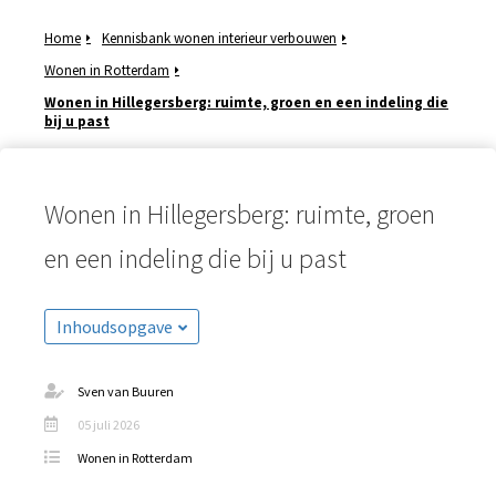
Home
Kennisbank wonen interieur verbouwen
Wonen in Rotterdam
Wonen in Hillegersberg: ruimte, groen en een indeling die
bij u past
ngen
meer over
ënten van
es.
Wonen in Hillegersberg: ruimte, groen
en een indeling die bij u past
oneel
Inhoudsopgave
onele
s zijn
kelijk om
Sven van Buuren
bsite te
05 juli 2026
ken. Ze
Wonen in Rotterdam
 gebruikt
asisfuncties