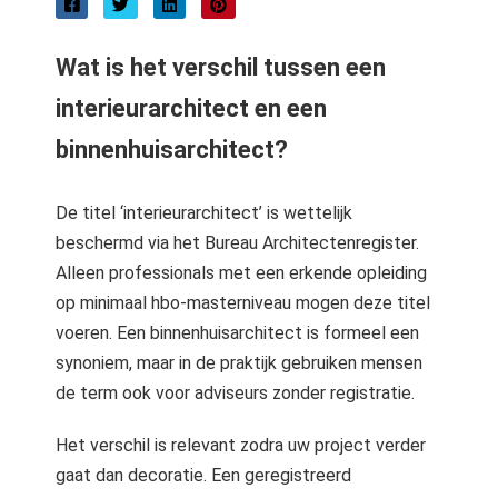
der deze
s kan de
Wat is het verschil tussen een
e niet
oneren.
interieurarchitect en een
binnenhuisarchitect?
ieken
ische
s worden
De titel ‘interieurarchitect’ is wettelijk
kt om
beschermd via het Bureau Architectenregister.
em
Alleen professionals met een erkende opleiding
tie te
op minimaal hbo-masterniveau mogen deze titel
elen over
voeren. Een binnenhuisarchitect is formeel een
drag van
synoniem, maar in de praktijk gebruiken mensen
zoeker op
de term ook voor adviseurs zonder registratie.
site.
ing
Het verschil is relevant zodra uw project verder
gaat dan decoratie. Een geregistreerd
ingcookies