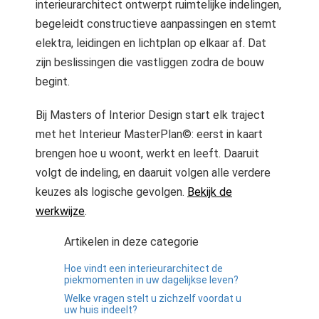
 gebruikt
interieurarchitect ontwerpt ruimtelijke indelingen,
oekers te
begeleidt constructieve aanpassingen en stemt
 op de
elektra, leidingen en lichtplan op elkaar af. Dat
e. Hierdoor
zijn beslissingen die vastliggen zodra de bouw
 website-
begint.
ren
nte
Bij Masters of Interior Design start elk traject
enties
met het Interieur MasterPlan©: eerst in kaart
gebaseerd
brengen hoe u woont, werkt en leeft. Daaruit
 gedrag van
volgt de indeling, en daaruit volgen alle verdere
ezoeker.
keuzes als logische gevolgen.
Bekijk de
werkwijze
.
uren
Artikelen in deze categorie
Hoe vindt een interieurarchitect de
piekmomenten in uw dagelijkse leven?
Welke vragen stelt u zichzelf voordat u
uw huis indeelt?