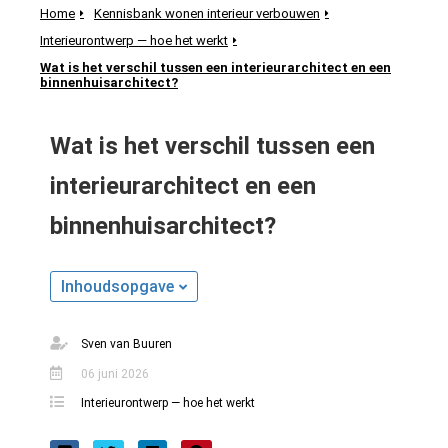
Home
Kennisbank wonen interieur verbouwen
Interieurontwerp — hoe het werkt
Wat is het verschil tussen een interieurarchitect en een
binnenhuisarchitect?
ngen
meer over
Wat is het verschil tussen een
ënten van
es.
interieurarchitect en een
binnenhuisarchitect?
oneel
Inhoudsopgave
onele
s zijn
Sven van Buuren
kelijk om
bsite te
06 juni 2026
ken. Ze
Interieurontwerp — hoe het werkt
 gebruikt
asisfuncties