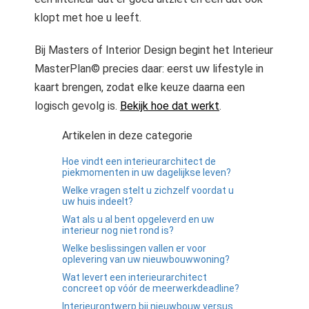
 gebruikt
klopt met hoe u leeft.
oekers te
 op de
Bij Masters of Interior Design begint het Interieur
e. Hierdoor
MasterPlan© precies daar: eerst uw lifestyle in
 website-
ren
kaart brengen, zodat elke keuze daarna een
nte
logisch gevolg is.
Bekijk hoe dat werkt
.
enties
Artikelen in deze categorie
gebaseerd
 gedrag van
Hoe vindt een interieurarchitect de
ezoeker.
piekmomenten in uw dagelijkse leven?
Welke vragen stelt u zichzelf voordat u
uw huis indeelt?
uren
Wat als u al bent opgeleverd en uw
interieur nog niet rond is?
Welke beslissingen vallen er voor
oplevering van uw nieuwbouwwoning?
Wat levert een interieurarchitect
concreet op vóór de meerwerkdeadline?
Interieurontwerp bij nieuwbouw versus