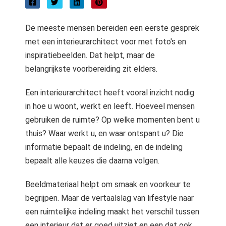
der deze
s kan de
De meeste mensen bereiden een eerste gesprek
e niet
met een interieurarchitect voor met foto's en
oneren.
inspiratiebeelden. Dat helpt, maar de
ieken
belangrijkste voorbereiding zit elders.
ische
Een interieurarchitect heeft vooral inzicht nodig
s worden
in hoe u woont, werkt en leeft. Hoeveel mensen
kt om
gebruiken de ruimte? Op welke momenten bent u
em
tie te
thuis? Waar werkt u, en waar ontspant u? Die
elen over
informatie bepaalt de indeling, en de indeling
drag van
bepaalt alle keuzes die daarna volgen.
zoeker op
site.
Beeldmateriaal helpt om smaak en voorkeur te
begrijpen. Maar de vertaalslag van lifestyle naar
ing
een ruimtelijke indeling maakt het verschil tussen
ingcookies
een interieur dat er goed uitziet en een dat ook