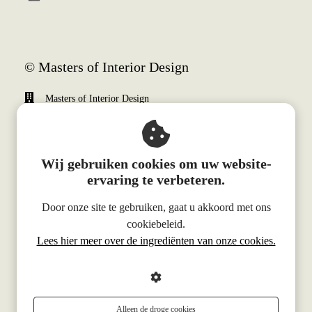
© Masters of Interior Design
Masters of Interior Design
Weena 690
3012 CN
Rotterdam
Wij gebruiken cookies om uw website-
+31 (0)10 340 0510
ervaring te verbeteren.
info@mastersofinteriordesign.com
Door onze site te gebruiken, gaat u akkoord met ons
KvK nummer: 70466998
cookiebeleid.
Lees hier meer over de ingrediënten van onze cookies.
BTW nummer: NL858329657B01
Alleen de droge cookies