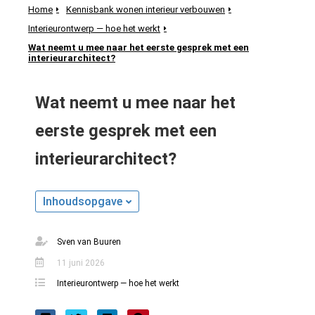
Home
Kennisbank wonen interieur verbouwen
Interieurontwerp — hoe het werkt
Wat neemt u mee naar het eerste gesprek met een
interieurarchitect?
ngen
meer over
Wat neemt u mee naar het
ënten van
es.
eerste gesprek met een
interieurarchitect?
oneel
Inhoudsopgave
onele
s zijn
Sven van Buuren
kelijk om
bsite te
11 juni 2026
ken. Ze
Interieurontwerp — hoe het werkt
 gebruikt
asisfuncties